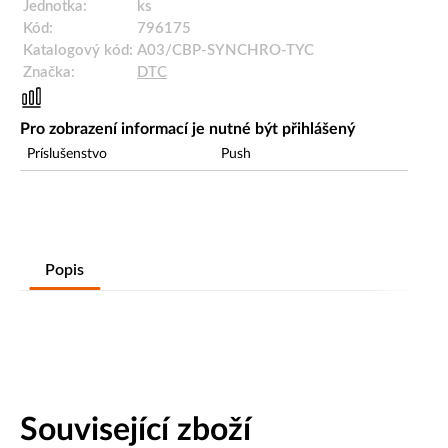
Jednotka:
ks
Kód:
796175
Katalogový kód:
A03/CBP-SYNCHRO-TYC
Značka:
DTC
Pro zobrazení informací je nutné být přihlášený
Príslušenstvo
Push
Popis
Související zboží