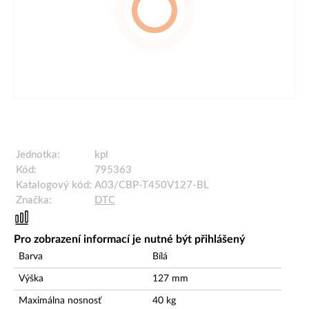
Jednotka:
kpl
Kód:
795363
Katalogový kód:
A03/CBP-T450V127-BL
Značka:
DTC
Pro zobrazení informací je nutné být přihlášený
Barva
Bílá
Výška
127
mm
Maximálna nosnosť
40
kg