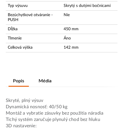
Typ výsuvu
Skrytý s dutými bočnicami
Bezúchytkové otváranie -
Nie
PUSH
Dĺžka
450
mm
Tlmenie
Áno
Celková výška
142
mm
Popis
Média
Skryté, plný výsuv
Dynamická nosnosť: 40/50 kg
Montáž a vybratie zásuvky bez použitia náradia
Tichý systém zaručuje plynulý chod bez hluku
3D nastavenie: